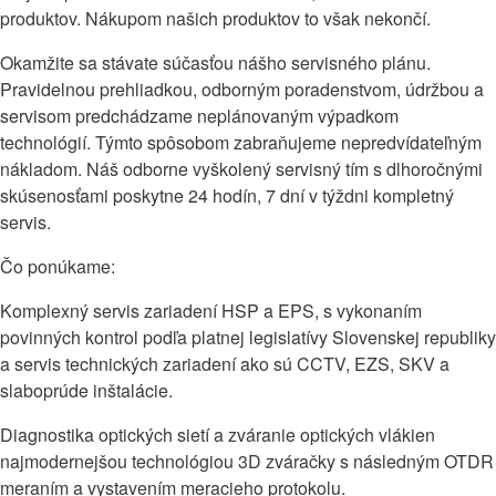
produktov. Nákupom našich produktov to však nekončí.
Okamžite sa stávate súčasťou nášho servisného plánu.
Pravidelnou prehliadkou, odborným poradenstvom, údržbou a
servisom predchádzame neplánovaným výpadkom
technológií. Týmto spôsobom zabraňujeme nepredvídateľným
nákladom. Náš odborne vyškolený servisný tím s dlhoročnými
skúsenosťami poskytne 24 hodín, 7 dní v týždni kompletný
servis.
Čo ponúkame:
K
omplexný servis zariadení HSP a EPS, s vykonaním
povinných kontrol podľa platnej legislatívy Slovenskej republiky
a servis technických zariadení ako sú CCTV, EZS, SKV a
slaboprúde inštalácie.​
Diagnostika optických sietí a zváranie optických vlákien
najmodernejšou technológiou 3D zváračky s následným OTDR
meraním a vystavením meracieho protokolu.