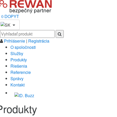
DOPYT
0
Prihlásenie
|
Registrácia
O spoločnosti
Služby
Produkty
Riešenia
Referencie
Správy
Kontakt
Produkty