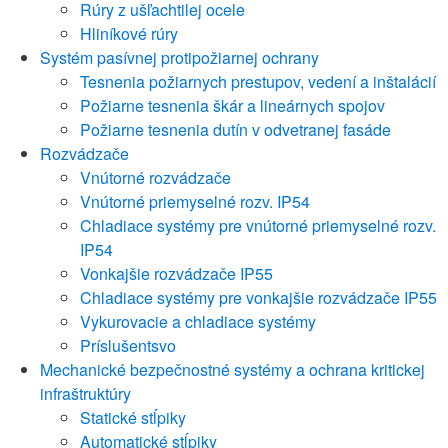
Rúry z ušľachtilej ocele
Hliníkové rúry
Systém pasívnej protipožiarnej ochrany
Tesnenia požiarnych prestupov, vedení a inštalácií
Požiarne tesnenia škár a lineárnych spojov
Požiarne tesnenia dutín v odvetranej fasáde
Rozvádzače
Vnútorné rozvádzače
Vnútorné priemyselné rozv. IP54
Chladiace systémy pre vnútorné priemyselné rozv.
IP54
Vonkajšie rozvádzače IP55
Chladiace systémy pre vonkajšie rozvádzače IP55
Vykurovacie a chladiace systémy
Príslušentsvo
Mechanické bezpečnostné systémy a ochrana kritickej
infraštruktúry
Statické stĺpiky
Automatické stĺpiky