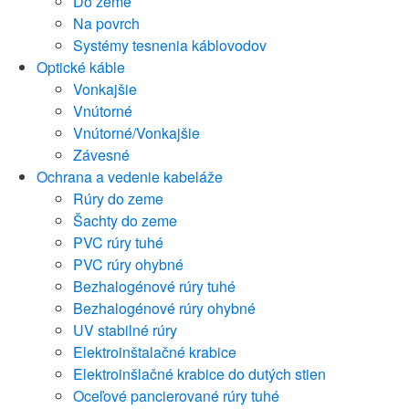
Do zeme
Na povrch
Systémy tesnenia káblovodov
Optické káble
Vonkajšie
Vnútorné
Vnútorné/Vonkajšie
Závesné
Ochrana a vedenie kabeláže
Rúry do zeme
Šachty do zeme
PVC rúry tuhé
PVC rúry ohybné
Bezhalogénové rúry tuhé
Bezhalogénové rúry ohybné
UV stabilné rúry
Elektroinštalačné krabice
Elektroinšlačné krabice do dutých stien
Oceľové pancierované rúry tuhé