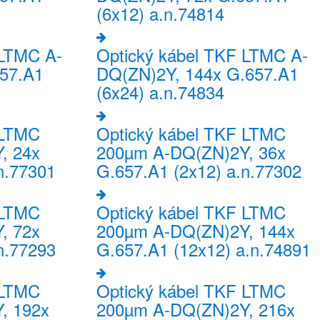
(6x12) a.n.74814
 LTMC A-
Optický kábel TKF LTMC A-
57.A1
DQ(ZN)2Y, 144x G.657.A1
(6x24) a.n.74834
 LTMC
Optický kábel TKF LTMC
, 24x
200µm A-DQ(ZN)2Y, 36x
n.77301
G.657.A1 (2x12) a.n.77302
 LTMC
Optický kábel TKF LTMC
, 72x
200µm A-DQ(ZN)2Y, 144x
n.77293
G.657.A1 (12x12) a.n.74891
 LTMC
Optický kábel TKF LTMC
, 192x
200µm A-DQ(ZN)2Y, 216x