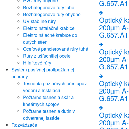
PVC rúry ohybné
G.657.A1 
Bezhalogénové rúry tuhé
Bezhalogénové rúry ohybné
Optický 
UV stabilné rúry
200µm A-
Elektroinštalačné krabice
G.657.A1 
Elektroinšlačné krabice do
dutých stien
Oceľové pancierované rúry tuhé
Optický 
Rúry z ušľachtilej ocele
200µm A-
Hliníkové rúry
G.657.A1 
Systém pasívnej protipožiarnej
ochrany
Optický 
Tesnenia požiarnych prestupov,
200µm A-
vedení a inštalácií
G.657.A1 
Požiarne tesnenia škár a
lineárnych spojov
Požiarne tesnenia dutín v
Optický 
odvetranej fasáde
200µm A-
Rozvádzače