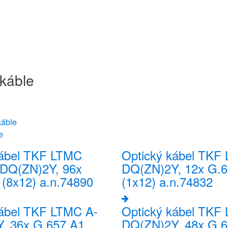
 káble
káble
e
kábel TKF LTMC
Optický kábel TKF
DQ(ZN)2Y, 96x
DQ(ZN)2Y, 12x G.6
(8x12) a.n.74890
(1x12) a.n.74832
kábel TKF LTMC A-
Optický kábel TKF
, 36x G.657.A1
DQ(ZN)2Y, 48x G.6