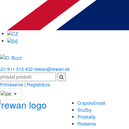
421 911 315 432
rewan@rewan.sk
Prihlásenie
|
Registrácia
O spoločnosti
Služby
Produkty
Riešenia