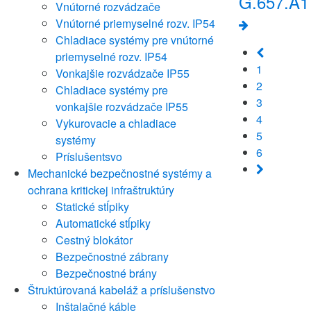
G.657.A1 
Vnútorné rozvádzače
Vnútorné priemyselné rozv. IP54
Chladiace systémy pre vnútorné
priemyselné rozv. IP54
1
Vonkajšie rozvádzače IP55
2
Chladiace systémy pre
3
vonkajšie rozvádzače IP55
4
Vykurovacie a chladiace
5
systémy
6
Príslušentsvo
Mechanické bezpečnostné systémy a
ochrana kritickej infraštruktúry
Statické stĺpiky
Automatické stĺpiky
Cestný blokátor
Bezpečnostné zábrany
Bezpečnostné brány
Štruktúrovaná kabeláž a príslušenstvo
Inštalačné káble