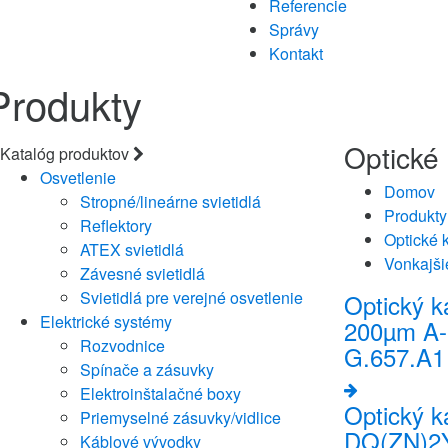
Referencie
Správy
Kontakt
Produkty
Optické
Katalóg produktov
Osvetlenie
Domov
Stropné/lineárne svietidlá
Produkty
Reflektory
Optické 
ATEX svietidlá
Vonkajši
Závesné svietidlá
Svietidlá pre verejné osvetlenie
Optický 
Elektrické systémy
200µm A-
Rozvodnice
G.657.A1 
Spínače a zásuvky
Elektroinštalačné boxy
Optický 
Priemyselné zásuvky/vidlice
DQ(ZN)2Y
Káblové vývodky