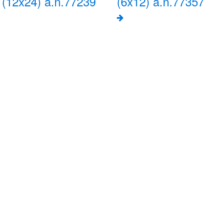
(12x24) a.n.77239
(6x12) a.n.77357