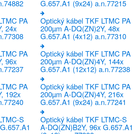
n.74882
G.657.A1 (9x24) a.n.77215
 LTMC PA
Optický kábel TKF LTMC PA
, 24x
200µm A-DQ(ZN)2Y, 48x
n.77308
G.657.A1 (4x12) a.n.77310
 LTMC PA
Optický kábel TKF LTMC PA
, 96x
200µm A-DQ(ZN)4Y, 144x
n.77237
G.657.A1 (12x12) a.n.77238
 LTMC PA
Optický kábel TKF LTMC PA
, 192x
200µm A-DQ(ZN)4Y, 216x
n.77240
G.657.A1 (9x24) a.n.77241
 LTMC-S
Optický kábel TKF LTMC-S
 G.657.A1
A-DQ(ZN)B2Y, 96x G.657.A1