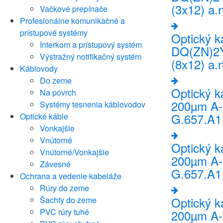
(3x12) a.
Vačkové prepínače
Profesionálne komunikačné a
prístupové systémy
Optický 
Interkom a prístupový systém
DQ(ZN)2Y
Výstražný notifikačný systém
(8x12) a.
Káblovody
Do zeme
Optický 
Na povrch
200µm A-
Systémy tesnenia káblovodov
G.657.A1 
Optické káble
Vonkajšie
Vnútorné
Optický 
Vnútorné/Vonkajšie
200µm A-
Závesné
G.657.A1 
Ochrana a vedenie kabeláže
Rúry do zeme
Optický 
Šachty do zeme
PVC rúry tuhé
200µm A-