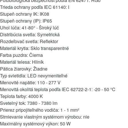
Fotobiologická bezpečnosť podľa EN 62471: RG0
Trieda ochrany podľa IEC 61140: I
Stupeň ochrany IK: IK08
Stupeň ochrany (IP): IP65
Uhol lúča: 41-80° - Široký lúč
Distribúcia svetla: Symetrická
Rozdeľovač svetla: Reflektor
Materiál krytia: Sklo transparentné
Farba puzdra: Čierna
Materiál telesa: Hliník
Pätica žiarovky: Žiadne
Typ svietidla: LED nevymeniteľné
Menovité napätie: 110 - 277 V
Menovitá okolitá teplota podľa IEC 62722-2-1: -20 - 50 °C
Teplota farby: 4000 K
Svetelný tok: 7380 - 7380 lm
Prierez pripojiteľného vodiča: 1 - 1 mm²
Stmievanie vlastným systémom výrobcu: nie
Maximálny systémový výkon: 50 W