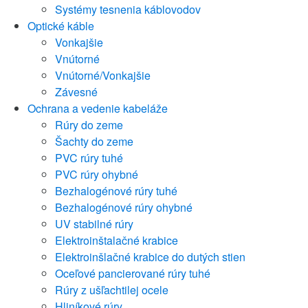
Systémy tesnenia káblovodov
Optické káble
Vonkajšie
Vnútorné
Vnútorné/Vonkajšie
Závesné
Ochrana a vedenie kabeláže
Rúry do zeme
Šachty do zeme
PVC rúry tuhé
PVC rúry ohybné
Bezhalogénové rúry tuhé
Bezhalogénové rúry ohybné
UV stabilné rúry
Elektroinštalačné krabice
Elektroinšlačné krabice do dutých stien
Oceľové pancierované rúry tuhé
Rúry z ušľachtilej ocele
Hliníkové rúry