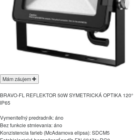
Mám záujem
BRAVO-FL REFLEKTOR 50W SYMETRICKÁ OPTIKA 120°
IP65
Vymeniteľný predradník: áno
Bez funkcie stmievania: áno
Konzistencia farieb (McAdamova elipsa): SDCM5