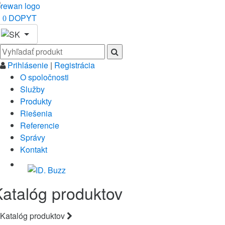
DOPYT
0
Prihlásenie
|
Registrácia
O spoločnosti
Služby
Produkty
Riešenia
Referencie
Správy
Kontakt
Katalóg produktov
Katalóg produktov