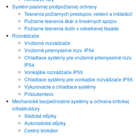
Systém pasívnej protipožiarnej ochrany
Tesnenia požiarnych prestupov, vedení a inštalácií
Požiarne tesnenia škár a lineárnych spojov
Požiarne tesnenia dutín v odvetranej fasáde
Rozvádzače
Vnútorné rozvádzače
Vnútorné priemyselné rozv. IP54
Chladiace systémy pre vnútorné priemyselné rozv.
IP54
Vonkajšie rozvádzače IP55
Chladiace systémy pre vonkajšie rozvádzače IP55
Vykurovacie a chladiace systémy
Príslušentsvo
Mechanické bezpečnostné systémy a ochrana kritickej
infraštruktúry
Statické stĺpiky
Automatické stĺpiky
Cestný blokátor