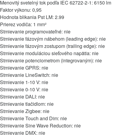
Menovitý svetelný tok podľa IEC 62722-2-1: 6150 lm
Faktor výkonu: 0,95
Hodnota blikania Pst LM: 2.99
Prierez vodiča: 1 mm²
Stmievanie programovateľné: nie
Stmievanie fázovým nábehom (leading edge): nie
Stmievanie fázovým zostupom (trailing edge): nie
Stmievanie moduláciou sieťového napätia: nie
Stmievanie potenciometrom (integrovaným): nie
Stmievanie GPRS: nie
Stmievanie LineSwitch: nie
Stmievanie 1-10 V: nie
Stmievanie 0-10 V: nie
Stmievanie DALI: nie
Stmievanie tlačidlom: nie
Stmievanie Zigbee: nie
Stmievanie Touch and Dim: nie
Stmievanie Sine Wave Reduction: nie
Stmievanie DMX: nie