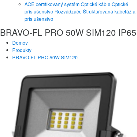
ACE certifikovaný systém
Optické káble
Optické
príslušenstvo
Rozvádzače
Štruktúrovaná kabeláž a
príslušenstvo
BRAVO-FL PRO 50W SIM120 IP65
Domov
Produkty
BRAVO-FL PRO 50W SIM120...